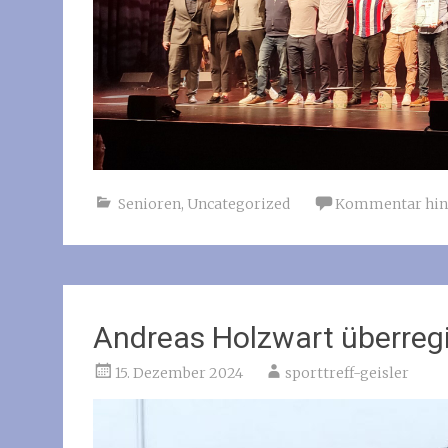
Senioren
,
Uncategorized
Kommentar hin
Andreas Holzwart überregi
15. Dezember 2024
sporttreff-geisler